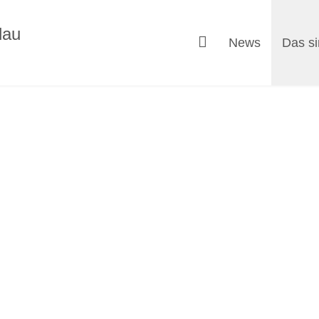
News
Das si