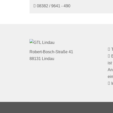
08382 / 9641 - 490
T
Robert-Bosch-Straße 41
E
88131 Lindau
is
An
ein
I